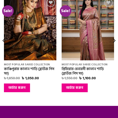
Sale!
Sale!
Add to
Add to
wishlist
wishlist
MOST POPULAR SAREE COLLECTION
MOST POPULAR SAREE COLLECTION
কাঞ্চিপূরাম কাতান শাড়ি (ব্লাউজ পিস
প্রিমিয়াম বেনারসী কাতান শাড়ি
সহ)
(ব্লাউজ পিস সহ)
Original
Current
Original
Current
৳
1,850.00
৳
1,050.00
৳
1,550.00
৳
1,100.00
price
price
price
price
was:
is:
was:
is:
অর্ডার করুন
অর্ডার করুন
৳ 1,850.00.
৳ 1,050.00.
৳ 1,550.00.
৳ 1,100.00.