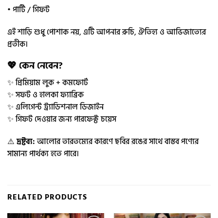
• পার্টি / গিফট
এই শাড়ি শুধু পোশাক নয়, এটি আপনার রুচি, ঐতিহ্য ও আভিজাত্যের
প্রতীক।
💖 কেন নেবেন?
✨ প্রিমিয়াম লুক + কমফোর্ট
✨ সফট ও হালকা ফ্যাব্রিক
✨ এলিগেন্ট ট্র্যাডিশনাল ডিজাইন
✨ গিফট দেওয়ার জন্য পারফেক্ট চয়েস
⚠️
দ্রষ্টব্য:
আলোর তারতম্যের কারণে ছবির রঙের সাথে বাস্তব পণ্যের
সামান্য পার্থক্য হতে পারে।
RELATED PRODUCTS