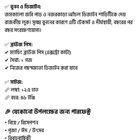
✅
বুনন ও ডিজাইন:
জমকালো জরি পাড় ও নজরকাড়া আঁচল ডিজাইন শাড়িটিকে দেয়
রাজকীয় লুক। সূক্ষ্ম বুননের কারণে এটি টেকসই ও দীর্ঘস্থায়ী, বছরের পর
বছর সংরক্ষণযোগ্য।
✅
ব্লাউজ পিস:
✔ ম্যাচিং ব্লাউজ পিস (এক্সট্রা কাটা)
✔ দৈর্ঘ্য: ১ গজ
✔ নিজের পছন্দমতো ডিজাইন করা যাবে
✅
সাইজ:
📏 লম্বা: ১২.৫ হাত
📏 বহর: ৪৬ ইঞ্চি
🎉 যেকোনো উপলক্ষের জন্য পারফেক্ট
• বিয়ে / রিসেপশন
• পূজা / ঈদ / উৎসব
• বিবাহবার্ষিকী