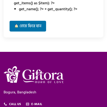
get_items() as $item): ?>
get_name(); ?> ×
get_quantity(); ?>
হোমে ফিরে যান
Bogura, Bangladesh
CALL US
E-MAIL