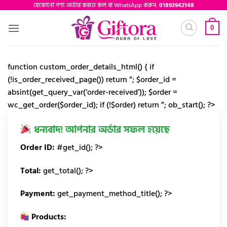
Skip
যেকোনো পণ্য অর্ডার করতে কল বা WhatsApp করুন:
01893942148
to
0
content
function custom_order_details_html() { if
(!is_order_received_page()) return ”; $order_id =
absint(get_query_var(‘order-received’)); $order =
wc_get_order($order_id); if (!$order) return ”; ob_start(); ?>
ধন্যবাদ! আপনার অর্ডার সফল হয়েছে
Order ID:
#
get_id(); ?>
Total:
get_total(); ?>
Payment:
get_payment_method_title(); ?>
Products: