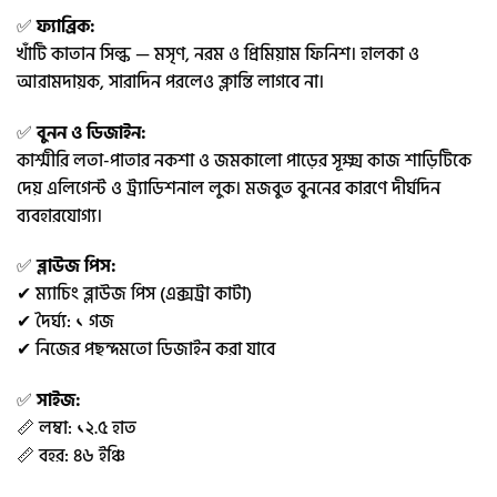
✅
ফ্যাব্রিক:
খাঁটি কাতান সিল্ক — মসৃণ, নরম ও প্রিমিয়াম ফিনিশ। হালকা ও
আরামদায়ক, সারাদিন পরলেও ক্লান্তি লাগবে না।
✅
বুনন ও ডিজাইন:
কাশ্মীরি লতা-পাতার নকশা ও জমকালো পাড়ের সূক্ষ্ম কাজ শাড়িটিকে
দেয় এলিগেন্ট ও ট্র্যাডিশনাল লুক। মজবুত বুননের কারণে দীর্ঘদিন
ব্যবহারযোগ্য।
✅
ব্লাউজ পিস:
✔ ম্যাচিং ব্লাউজ পিস (এক্সট্রা কাটা)
✔ দৈর্ঘ্য: ১ গজ
✔ নিজের পছন্দমতো ডিজাইন করা যাবে
✅
সাইজ:
📏 লম্বা: ১২.৫ হাত
📏 বহর: ৪৬ ইঞ্চি