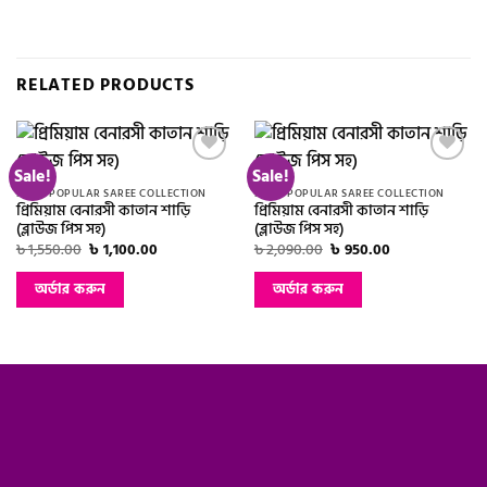
RELATED PRODUCTS
Sale!
Sale!
Add to
Add to
wishlist
wishlist
MOST POPULAR SAREE COLLECTION
MOST POPULAR SAREE COLLECTION
প্রিমিয়াম বেনারসী কাতান শাড়ি
প্রিমিয়াম বেনারসী কাতান শাড়ি
(ব্লাউজ পিস সহ)
(ব্লাউজ পিস সহ)
Original
Current
Original
Current
৳
1,550.00
৳
1,100.00
৳
2,090.00
৳
950.00
price
price
price
price
was:
is:
was:
is:
অর্ডার করুন
অর্ডার করুন
৳ 1,550.00.
৳ 1,100.00.
৳ 2,090.00.
৳ 950.00.