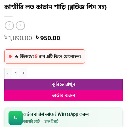
কাশ্মীরি লত কাতান শাড়ি (ব্লাউজ পিস সহ)
Original
Current
1,890.00
950.00
৳
৳
price
price
was:
is:
9
৳ 1,890.00.
৳ 950.00.
🔥 ইতিমধ্যে
জন এটি কিনে ফেলেছেন!
কাশ্মীরি লত কাতান শাড়ি (ব্লাউজ পিস সহ) quantity
ঝুরিতে রাখুন
অর্ডার করুন
অর্ডার বা প্রশ্ন আছে? WhatsApp করুন
সরাসরি চ্যাট — দ্রুত রিপ্লাই