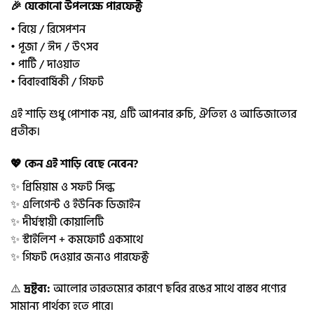
🎉 যেকোনো উপলক্ষে পারফেক্ট
• বিয়ে / রিসেপশন
• পূজা / ঈদ / উৎসব
• পার্টি / দাওয়াত
• বিবাহবার্ষিকী / গিফট
এই শাড়ি শুধু পোশাক নয়, এটি আপনার রুচি, ঐতিহ্য ও আভিজাত্যের
প্রতীক।
💖 কেন এই শাড়ি বেছে নেবেন?
✨ প্রিমিয়াম ও সফট সিল্ক
✨ এলিগেন্ট ও ইউনিক ডিজাইন
✨ দীর্ঘস্থায়ী কোয়ালিটি
✨ স্টাইলিশ + কমফোর্ট একসাথে
✨ গিফট দেওয়ার জন্যও পারফেক্ট
⚠️
দ্রষ্টব্য:
আলোর তারতম্যের কারণে ছবির রঙের সাথে বাস্তব পণ্যের
সামান্য পার্থক্য হতে পারে।