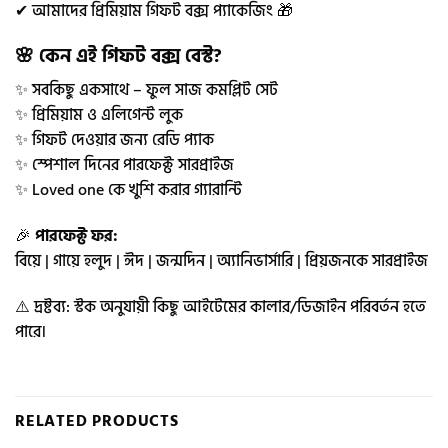
✔ আমাদের প্রিমিয়াম গিফট বক্স প্যাকেজিং 🎁
🌸 কেন এই গিফট বক্স বেস্ট?
✨ সবকিছু একসাথে – ফুল সাজ কমপ্লিট সেট
✨ প্রিমিয়াম ও এলিগেন্ট লুক
✨ গিফট দেওয়ার জন্য রেডি প্যাক
✨ স্পেশাল দিনের পারফেক্ট সারপ্রাইজ
✨ Loved one কে খুশি করার গ্যারান্টি
🎉
পারফেক্ট ফর:
বিয়ে | গায়ে হলুদ | ঈদ | জন্মদিন | অ্যানিভার্সারি | প্রিয়জনকে সারপ্রাইজ
⚠️ দ্রষ্টব্য: স্টক অনুযায়ী কিছু আইটেমের কালার/ডিজাইন পরিবর্তন হতে
পারে।
RELATED PRODUCTS