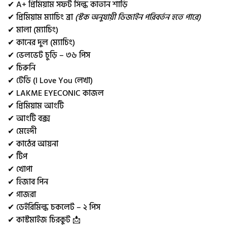
✔ A+ প্রিমিয়াম সফট সিল্ক কাতান শাড়ি
✔ প্রিমিয়াম ম্যাচিং ব্রা
(স্টক অনুযায়ী ডিজাইন পরিবর্তন হতে পারে)
✔ মালা (ম্যাচিং)
✔ কানের দুল (ম্যাচিং)
✔ ভেলভেট চুড়ি – ৩৬ পিস
✔ চিরুনি
✔ টেডি (I Love You লেখা)
✔ LAKME EYECONIC কাজল
✔ প্রিমিয়াম আংটি
✔ আংটি বক্স
✔ মেহেদী
✔ কাঠের আয়না
✔ টিপ
✔ খোপা
✔ হিজাব পিন
✔ গাজরা
✔ ডেইরিমিল্ক চকলেট – ২ পিস
✔ কাস্টমাইজ চিরকুট 📩