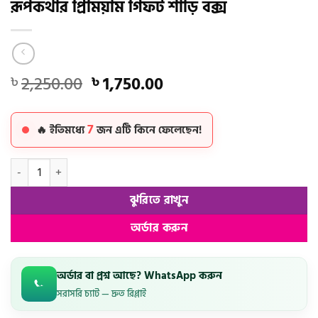
রূপকথার প্রিমিয়াম গিফট শাড়ি বক্স
Original
Current
2,250.00
1,750.00
৳
৳
price
price
was:
is:
7
৳ 2,250.00.
৳ 1,750.00.
🔥 ইতিমধ্যে
জন এটি কিনে ফেলেছেন!
রূপকথার প্রিমিয়াম গিফট শাড়ি বক্স quantity
ঝুরিতে রাখুন
অর্ডার করুন
অর্ডার বা প্রশ্ন আছে? WhatsApp করুন
সরাসরি চ্যাট — দ্রুত রিপ্লাই