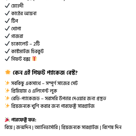
মেহেদী
কাঠের আয়না
টিপ
খোপা
গাজরা
চকোলেট – 2টি
কাস্টমাইজ চিরকুট
গিফট বক্স
কেন এই গিফট প্যাকেজ বেস্ট?
সবকিছু একসাথে – সম্পূর্ণ সাজের সেট
প্রিমিয়াম ও এলিগেন্ট লুক
রেডি-প্যাকেজড – সরাসরি উপহার দেওয়ার জন্য প্রস্তুত
প্রিয়জনকে খুশি করার জন্য পারফেক্ট সারপ্রাইজ
পারফেক্ট ফর:
বিয়ে | জন্মদিন | অ্যানিভার্সারি | প্রিয়জনকে সারপ্রাইজ | বিশেষ দিন