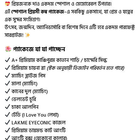
প্রিয়জনকে দাও একদম স্পেশাল ও মেমোরেবল উপহার।
এই
স্পেশাল প্রিয়সী কম্ব প্যাকেজ
–এ সবকিছু একসাথে, যা প্রেম ও যত্নের
এক সুন্দর সংমিশ্রণ।
উৎসব, জন্মদিন, অ্যানিভার্সারি বা বিশেষ দিনে এটি হবে একদম পারফেক্ট
সারপ্রাইজ!
প্যাকেজে যা যা পাচ্ছেন
A+ প্রিমিয়াম কাঞ্চিপুরম কাতান শাড়ি / চান্দেরি সিল্ক
প্রিমিয়াম চায়না ব্রা
(স্টক অনুযায়ী ডিজাইন পরিবর্তন হতে পারে)
ম্যাচিং ব্লাউজ পিস
মালা (ম্যাচিং)
কানের দুল (ম্যাচিং)
ভেলভেট চুরি
চাকা আলপিন
টেডি (I Love You লেখা)
LAKME EYECONIC কাজল
প্রিমিয়াম ডায়মন্ড কার্ট আংটি
আংটি বক্স (যেকোনো কালার)