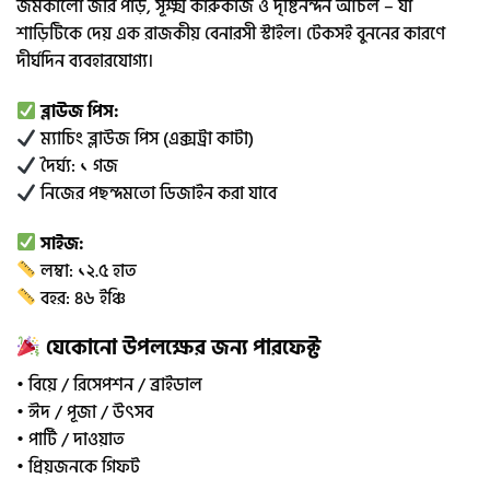
জমকালো জরি পাড়, সূক্ষ্ম কারুকাজ ও দৃষ্টিনন্দন আঁচল – যা
শাড়িটিকে দেয় এক রাজকীয় বেনারসী স্টাইল। টেকসই বুননের কারণে
দীর্ঘদিন ব্যবহারযোগ্য।
ব্লাউজ পিস:
ম্যাচিং ব্লাউজ পিস (এক্সট্রা কাটা)
দৈর্ঘ্য: ১ গজ
নিজের পছন্দমতো ডিজাইন করা যাবে
সাইজ:
লম্বা: ১২.৫ হাত
বহর: ৪৬ ইঞ্চি
যেকোনো উপলক্ষের জন্য পারফেক্ট
• বিয়ে / রিসেপশন / ব্রাইডাল
• ঈদ / পূজা / উৎসব
• পার্টি / দাওয়াত
• প্রিয়জনকে গিফট